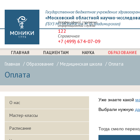
Государственное бюджетное учреждение здравоохран
«Московский областной научно-исследова
Телефон единой справочно-
(ГБУЗ МО МОНИКИ им. М. Ф. Владимирского)
информационной службы
122
Справочная
+7 (499) 674-07-09
ГЛАВНАЯ
ПАЦИЕНТАМ
НАУКА
ОБРАЗОВАНИЕ
Главная
Образование
Медицинская школа
Оплата
Оплата
Уже знаете какой
ма
О нас
Выбрали нужную
да
Мастер-классы
Расписание
Тогда смело перехо