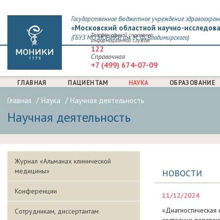
Государственное бюджетное учреждение здравоохран
«Московский областной научно-исследова
Телефон единой справочно-
(ГБУЗ МО МОНИКИ им. М. Ф. Владимирского)
информационной службы
122
Справочная
+7 (499) 674-07-09
ГЛАВНАЯ
ПАЦИЕНТАМ
НАУКА
ОБРАЗОВАНИЕ
Главная
Наука
Научная деятельность
Научная деятельность
Журнал «Альманах клинической
медицины»
НОВОСТИ
Конференции
11/12/2024
«Диагностическая 
Сотрудникам, диссертантам
состояние перспек