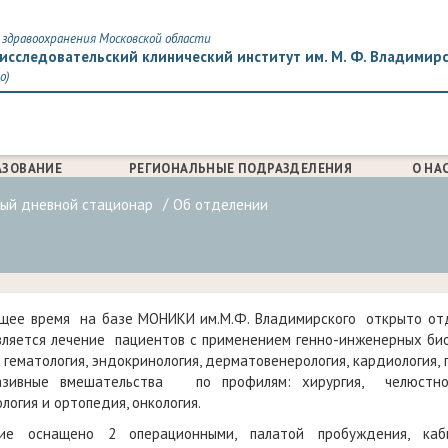
здравоохранения Московской области
исследовательский клинический институт им. М. Ф. Владимир
о)
АЗОВАНИЕ
РЕГИОНАЛЬНЫЕ ПОДРАЗДЕЛЕНИЯ
О НА
ый дневной стационар
Об отделении
ящее время на базе МОНИКИ им.М.Ф. Владимирского открыто отд
ляется лечение пациентов с применением генно-инженерных био
 гематология, эндокринология, дерматовенерология, кардиология, 
азивные вмешательства по профилям: хирургия, челюстно-ли
логия и ортопедия, онкология.
ие оснащено 2 операционными, палатой пробуждения, кабин