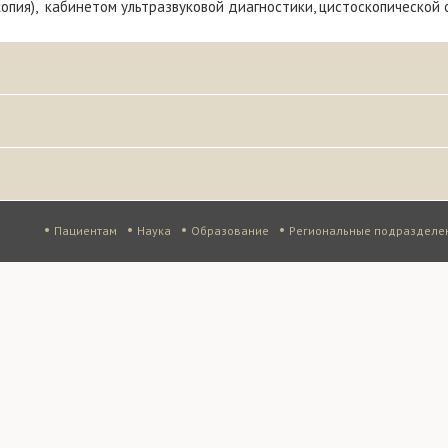
опия), кабинетом ультразвуковой диагностики, цистоскопической 
•
•
•
•
Пациентам
Наука
Образование
Региональные подразделе