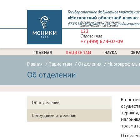
Государственное бюджетное учреждение 
«Московский областной научно-
Телефон единой справочно-
(ГБУЗ МО МОНИКИ им. М. Ф. Владимирског
информационной службы
122
Справочная
+7 (499) 674-07-09
ГЛАВНАЯ
ПАЦИЕНТАМ
НАУКА
ОБР
Главная
Пациентам
Отделения
Многопрофильн
Об отделении
В насто
Об отделении
осуществ
терапия,
Сотрудники отделения
малоинв
травмато
Отделен