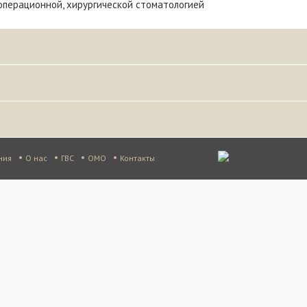
операционной, хирургической стоматологией
•
•
•
•
ния
О нас
ГВС
ОМО
Контакты