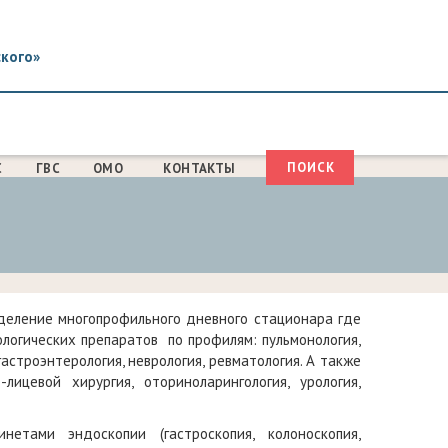
ского»
Поиск
С
ГВС
ОМО
КОНТАКТЫ
ФОРМА
ПОИСКА
еление многопрофильного дневного стационара где
логических препаратов по профилям: пульмонология,
гастроэнтерология, неврология, ревматология. А также
цевой хирургия, оториноларингология, урология,
етами эндоскопии (гастроскопия, колоноскопия,