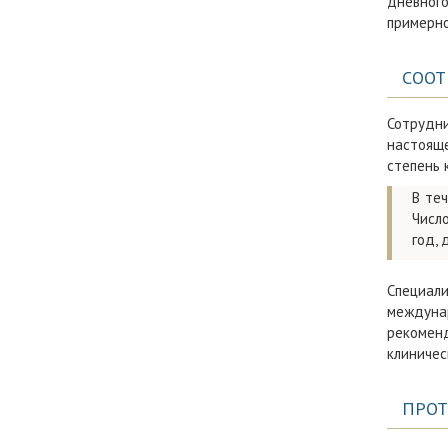
дневного
примерно
СООТ
Сотрудни
настояще
степень 
В те
Числ
год, 
Специал
междуна
рекомен
клиничес
ПРОТ