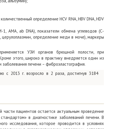
за, альбумин);
 количественный определение HCV RNA, HBV DNA, HDV
1, АМА, ab DNA), показатели обмена углеводов (С-
н, церулоплазмин, определение меди в моче), маркеры
применяется УЗИ органов брюшной полости, при
роме этого, широко в практику внедряется один из
 заболевания печени – фиброэластография.
ю с 2013 г. возросло в 2 раза, достигнув 3184
й части пациентов остается актуальным проведение
 стандартом» в диагностике заболеваний печени. В
ого исследования, которое проводится в условиях