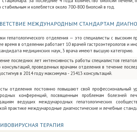
 стационара. За последние 4 года количество биопсий печени, 
 стабильным и колеблется около 700-800 биопсий в год.
ВЕТСТВИЕ МЕЖДУНАРОДНЫМ СТАНДАРТАМ ДИАГНО
ки гепатологического отделения — это специалисты с высоким 
е время в отделении работает 10 врачей гастроэнтерологов и ин
кандидата медицинских наук, 3 врача имеют высшую категорию.
чение последних лет интенсивность работы специалистов гепатол
о консультаций, проведенных врачами отделения в течение послед
достигнув в 2014 году максимума - 23413 консультаций.
исты отделения постоянно повышают свой профессиональный уро
родных конференций, посвященным проблемам болезней пе
дациям ведущих международных гепатологических сообществ
кой практике международные диагностические и лечебные станд
ИВОВИРУСНАЯ ТЕРАПИЯ