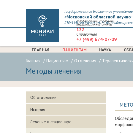
Государственное бюджетное учреждение 
«Московский областной научно-
Телефон единой справочно-
(ГБУЗ МО МОНИКИ им. М. Ф. Владимирског
информационной службы
122
Справочная
+7 (499) 674-07-09
ГЛАВНАЯ
ПАЦИЕНТАМ
НАУКА
ОБР
Главная
Пациентам
Отделения
Терапевтическ
Методы лечения
Об отделении
МЕТО
История
Обследо
Лечение в стационаре
морфолог