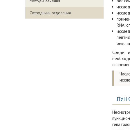
биохим
Методы лечения
исслед
Сотрудники отделения
исслед
примен
RNA, о
исслед
пептид
онкопа
Среди и
необходи
современ
Числ
иссле
ПУНК
Несмотря
пункцио
гепатол