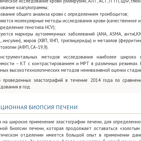
ическое исследование крови (билирубин, АЛТ, АСТ, ГГТП, ЩФ, глюко
ование коагулограммы;
ование общего анализа крови с определением тромбоцитов;
яются молекулярные методы исследования крови (качественное и
пределение генотипа HCV);
уются маркеры аутоиммунных заболеваний (ANA, АSMA, антиLKM-
, инсулин), жиров (ХВП, ХНП, триглицериды) и металлов (феррити
тологии (АФП, СА-19,9).
нструментальных методов исследования наиболее широко 
мости – КТ с контрастированием и МРТ в различных режимах. К
ных высокотехнологических методов неинвазивной оценки стадии
о проведенных эластографий в течение 2014 года по сравнени
дования в год.
ЦИОННАЯ БИОПСИЯ ПЕЧЕНИ
 на широкое применение эластографии печени, для определенно
нной биопсии печени, которая продолжает оставаться «золотым
огическом отделении имеется большой опыт в применении данн