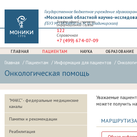
Государственное бюджетное учреждение здравоохран
«Московский областной научно-исследова
Телефон единой справочно-
(ГБУЗ МО МОНИКИ им. М. Ф. Владимирского)
информационной службы
122
Справочная
+7 (499) 674-07-09
ГЛАВНАЯ
ПАЦИЕНТАМ
НАУКА
ОБРАЗОВАНИЕ
Главная
Пациентам
Информация для пациентов
Онкологи
Онкологическая помощь
Уважаемые пациент
"МАКС" - федеральные медицинские
можете получить н
каналы
Памятки и рекомендации
МАРШРУТИЗА
Реабилитация
Общая информа