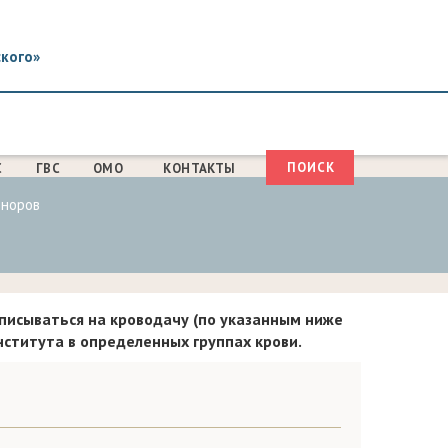
ского»
Поиск
С
ГВС
ОМО
КОНТАКТЫ
ФОРМА
оноров
ПОИСКА
писываться на кроводачу (по указанным ниже
ститута в определенных группах крови.