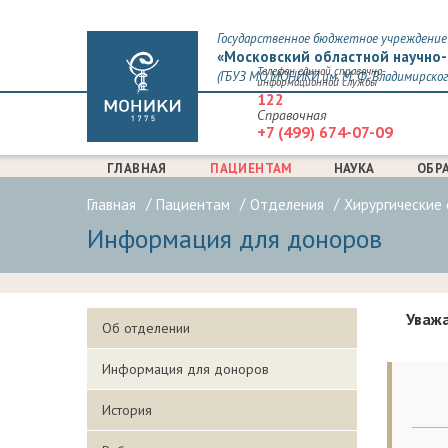
Государственное бюджетное учреждение 
«Московский областной научно-
Телефон единой справочно-
(ГБУЗ МО МОНИКИ им. М. Ф. Владимирског
информационной службы
122
Справочная
+7 (499) 674-07-09
ГЛАВНАЯ
ПАЦИЕНТАМ
НАУКА
ОБР
Главная
Пациентам
Отделения
Хирургические
Информация для доноров
Уважа
Об отделении
Информация для доноров
История