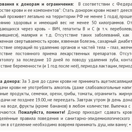
ования к донорам и ограничения:
В соответствии с Федера
рстве крови и ее компонентов": Стать донором крови может деесп
рый проживет легально на территории РФ не менее 1 года), про
оянию здоровья и имеющий вес не менее 50 килограммов. От
дающихся через кровь – ВИЧ, гепатиты В и С (в т.ч. переболевш
чившиеся), малярия и т.д. Отсутствие таких заболеваний, как
женная свертываемость крови, язвенная болезнь, сахарный диабет
ствие операций по удалению органов и частей тела – глаз, желчны
тствие постоянного приема лекарственных препаратов. Отсут
атологу за последние 10 дней по поводу удаления зуба, кон
ствие беременности (и 1 год после неё), периода лактации, период
а донора:
За 3 дня до сдачи крови не принимать ацетилсаллицилов
ачи крови не употреблять алкоголь (даже слабоалкогольные напит
чные продукты, семечки, орехи, грибы, томаты, ограничить жирн
дачи не позднее 19.00, не переедать. Завтрак утром (в день донац
на воде, фрукты (кроме бананов) в любом количестве. Выпечка с 
ючаются.
Пожалуйста, помните!
Донор приходит сдавать кров
делённые правила поведения и санитарно-эпидемиологического 
том в отделение необходимо вовремя принимать душ, или ванну; •