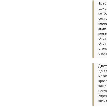
Треб
доно
кото
сост
пере
выле
пони
Отсут
Отсу
стом
отсут
Диет
до сд
моло
крово
каша 
искл
опре
визи