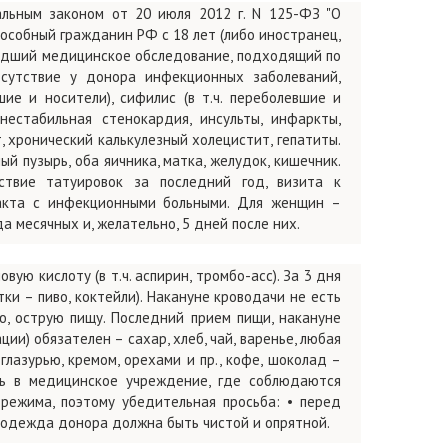
льным законом от 20 июля 2012 г. N 125-ФЗ "О
особный гражданин РФ с 18 лет (либо иностранец,
шедший медицинское обследование, подходящий по
сутствие у донора инфекционных заболеваний,
ие и носители), сифилис (в т.ч. переболевшие и
 нестабильная стенокардия, инсульты, инфаркты,
, хронический калькулезный холецистит, гепатиты.
й пузырь, оба яичника, матка, желудок, кишечник.
ствие татуировок за последний год, визита к
такта с инфекционными больными. Для женщин –
а месячных и, желательно, 5 дней после них.
ую кислоту (в т.ч. аспирин, тромбо-асс). За 3 дня
ки – пиво, коктейли). Накануне кроводачи не есть
ую, острую пищу. Последний прием пищи, накануне
ии) обязателен – сахар, хлеб, чай, варенье, любая
глазурью, кремом, орехами и пр., кофе, шоколад –
ь в медицинское учреждение, где соблюдаются
режима, поэтому убедительная просьба: • перед
 одежда донора должна быть чистой и опрятной.