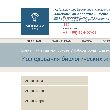
Государственное бюджетное учреждение 
«Московский областной научно-
Телефон единой справочно-
(ГБУЗ МО МОНИКИ им. М. Ф. Владимирског
информационной службы
122
Справочная
+7 (499) 674-07-09
ГЛАВНАЯ
ПАЦИЕНТАМ
НАУКА
ОБР
Главная
На платной основе
Лабораторная диагно
Исследования биологических ж
Анализ кала
Анализ мочи
Анализы крови