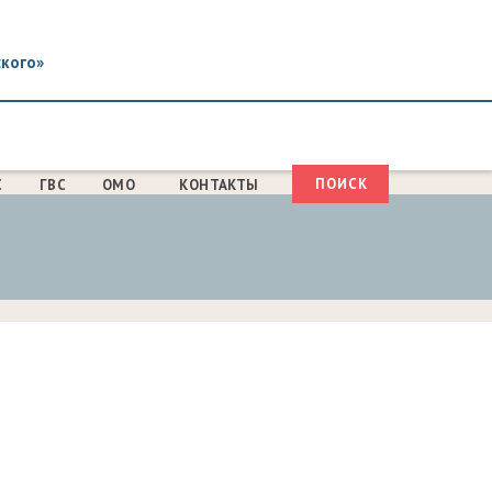
ского»
Поиск
С
ГВС
ОМО
КОНТАКТЫ
ФОРМА
ПОИСКА