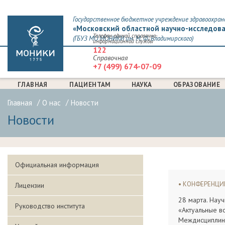
Государственное бюджетное учреждение здравоохран
«Московский областной научно-исследова
Телефон единой справочно-
(ГБУЗ МО МОНИКИ им. М. Ф. Владимирского)
информационной службы
122
Справочная
+7 (499) 674-07-09
ГЛАВНАЯ
ПАЦИЕНТАМ
НАУКА
ОБРАЗОВАНИЕ
Главная
О нас
Новости
Новости
Официальная информация
КОНФЕРЕНЦ
Лицензии
СТРАНИЦЫ
28 марта. Нау
Руководство института
«Актуальные в
Междисциплин