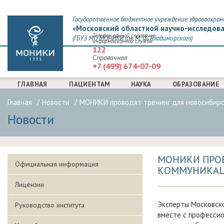
Государственное бюджетное учреждение здравоохран
«Московский областной научно-исследова
Телефон единой справочно-
(ГБУЗ МО МОНИКИ им. М. Ф. Владимирского)
информационной службы
122
Справочная
+7 (499) 674-07-09
ГЛАВНАЯ
ПАЦИЕНТАМ
НАУКА
ОБРАЗОВАНИЕ
Главная
Новости
МОНИКИ проводят тренинг для новосибирс
Новости
МОНИКИ ПРО
Официальная информация
КОММУНИКАЦ
Лицензии
Эксперты Московско
Руководство института
вместе с профессио