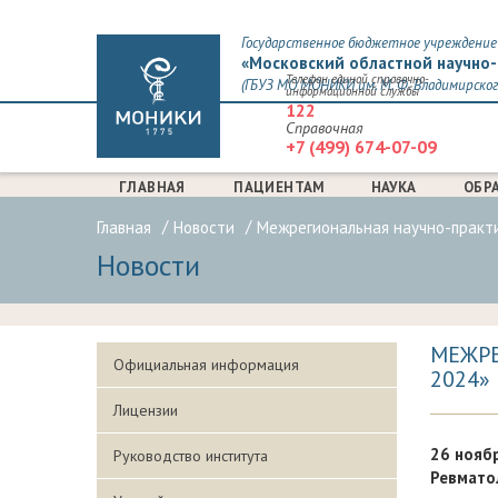
Государственное бюджетное учреждение 
«Московский областной научно-
Телефон единой справочно-
(ГБУЗ МО МОНИКИ им. М. Ф. Владимирског
информационной службы
122
Справочная
+7 (499) 674-07-09
ГЛАВНАЯ
ПАЦИЕНТАМ
НАУКА
ОБР
Главная
Новости
Межрегиональная научно-практи
Новости
МЕЖРЕ
Официальная информация
2024»
Лицензии
26 нояб
Руководство института
Ревмато