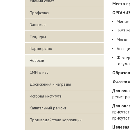
Ученый совет
Место п
ОРГАНИ
Профсоюз
Минист
Вакансии
ГБУЗ М
Тендеры
Москов
Партнерство
Ассоци
Федер
Новости
госуда
СМИ о нас
Образов
Условия 
Достижения и награды
Для очн
История института
регистра
Для онл
Капитальный ремонт
присутст
присутст
Противодействие коррупции
Целевая