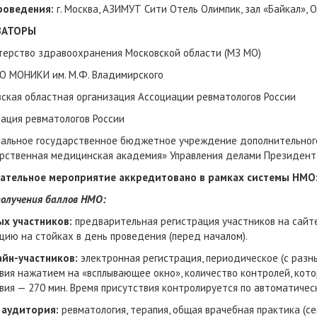
роведения:
г. Москва, АЗИМУТ Сити Отель Олимпик, зал «Байкал», 
ЗАТОРЫ
ерство здравоохранения Московской области (МЗ МО)
О МОНИКИ им. М.Ф. Владимирского
ская областная организация Ассоциации ревматологов России
ация ревматологов России
альное государственное бюджетное учреждение дополнительного
рственная медицинская академия» Управления делами Президен
ательное мероприятие аккредитовано в рамках системы НМО:
получения баллов НМО:
ых участников:
предварительная регистрация участников на сайт
цию на стойках в день проведения (перед началом).
айн-участников:
электронная регистрация, периодическое (с ра
вия нажатием на «всплывающее окно», количество контролей, кото
вия — 270 мин. Время присутствия контролируется по автоматичес
 аудитория:
ревматология, терапия, общая врачебная практика (с