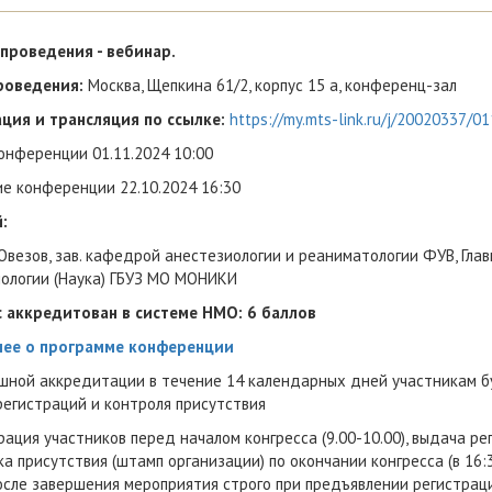
проведения - вебинар.
роведения:
Москва, Щепкина 61/2, корпус 15 a, конференц-зал
ция и трансляция по ссылке:
https://my.mts-link.ru/j/20020337/0
онференции 01.11.2024 10:00
е конференции 22.10.2024 16:30
:
Овезов, зав. кафедрой анестезиологии и реаниматологии ФУВ, Гла
ологии (Наука) ГБУЗ МО МОНИКИ
с аккредитован в системе НМО: 6 баллов
ее о программе конференции
шной аккредитации в течение 14 календарных дней участникам 
регистраций и контроля присутствия
рация участников перед началом конгресса (9.00-10.00), выдача р
а присутствия (штамп организации) по окончании конгресса (в 16:
сле завершения мероприятия строго при предъявлении регистрац