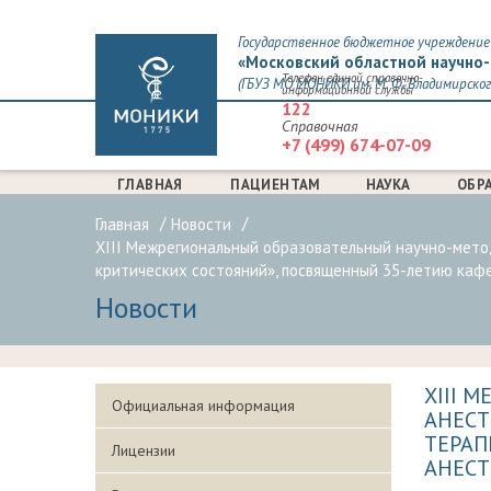
Государственное бюджетное учреждение 
«Московский областной научно-
Телефон единой справочно-
(ГБУЗ МО МОНИКИ им. М. Ф. Владимирског
информационной службы
122
Справочная
+7 (499) 674-07-09
ГЛАВНАЯ
ПАЦИЕНТАМ
НАУКА
ОБР
Главная
Новости
XIII Межрегиональный образовательный научно-мето
критических состояний», посвященный 35-летию ка
Новости
XIII 
Официальная информация
АНЕСТ
ТЕРАП
Лицензии
АНЕСТ