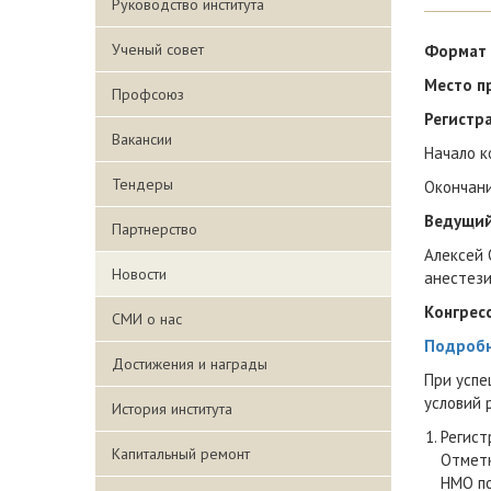
Руководство института
Ученый совет
Формат 
Место п
Профсоюз
Регистра
Вакансии
Начало к
Тендеры
Окончани
Ведущий
Партнерство
Алексей 
Новости
анестези
Конгрес
СМИ о нас
Подробн
Достижения и награды
При успе
условий 
История института
Регист
Капитальный ремонт
Отметк
НМО по