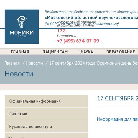
Государственное бюджетное учреждение здравоохран
«Московский областной научно-исследова
Телефон единой справочно-
(ГБУЗ МО МОНИКИ им. М. Ф. Владимирского)
информационной службы
122
Справочная
+7 (499) 674-07-09
ГЛАВНАЯ
ПАЦИЕНТАМ
НАУКА
ОБРАЗОВАНИЕ
Главная
Новости
17 сентября 2024 года. Всемирный день бе
Новости
17 СЕНТЯБРЯ
Официальная информация
Лицензии
Информация для па
Руководство института