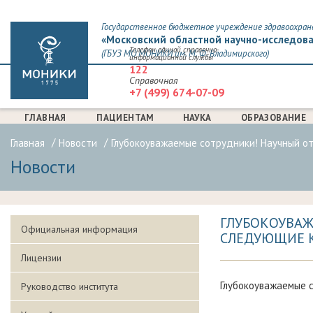
Государственное бюджетное учреждение здравоохран
«Московский областной научно-исследова
Телефон единой справочно-
(ГБУЗ МО МОНИКИ им. М. Ф. Владимирского)
информационной службы
122
Справочная
+7 (499) 674-07-09
ГЛАВНАЯ
ПАЦИЕНТАМ
НАУКА
ОБРАЗОВАНИЕ
Главная
Новости
Глубокоуважаемые сотрудники! Научный о
Новости
ГЛУБОКОУВАЖ
Официальная информация
СЛЕДУЮЩИЕ 
Лицензии
Глубокоуважаемые 
Руководство института