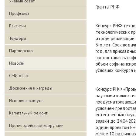
Ученый совет
Гранты РНФ
Профсоюз
Конкурс РНФ техно
Вакансии
технологических пр
Тендеры
итогам реализации
3-х лет. Срок пода
Партнерство
год, для прикладны
предоставлять соф
Новости
объем софинансиро
условиях конкурса 
СМИ о нас
Достижения и награды
Конкурс РНФ «Пров
научными коллектив
История института
предусматривающих
условием предоста
Капитальный ремонт
естественных наук 
заявки до 24.04.20
Противодействие коррупции
одним проектом РНФ
менее 10 различных