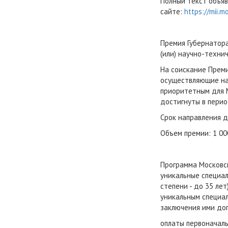
Полный текст объя
сайте:
https://mii.
Премия Губернатора
(или) научно-техни
На соискание Преми
осуществляющие на
приоритетным для М
достигнуты в пери
Срок направления д
Объем премии: 1 00
Программа Московск
уникальные специал
степени - до 35 ле
уникальным специа
заключения ими дог
оплаты первоначаль