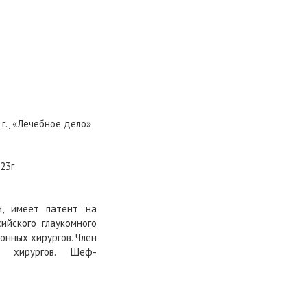
г., «Лечебное дело»
23г
и, имеет патент на
сийского глаукомного
онных хирургов. Член
х хирургов. Шеф-