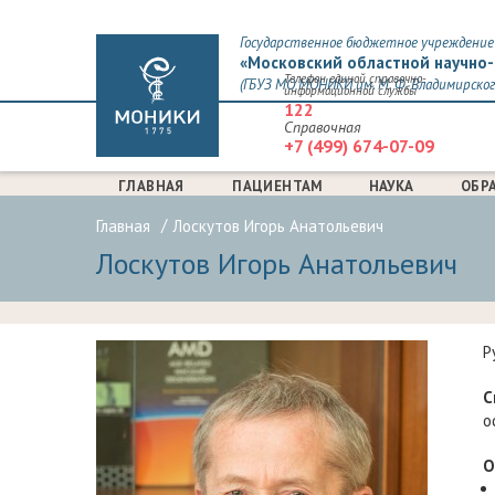
Государственное бюджетное учреждение 
«Московский областной научно-
Телефон единой справочно-
(ГБУЗ МО МОНИКИ им. М. Ф. Владимирског
информационной службы
122
Справочная
+7 (499) 674-07-09
ГЛАВНАЯ
ПАЦИЕНТАМ
НАУКА
ОБР
Главная
Лоскутов Игорь Анатольевич
Лоскутов Игорь Анатольевич
Р
С
о
О