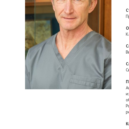
С
П
О
К
С
В
С
С
П
А
и
о
Р
р
К