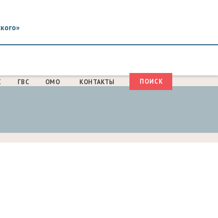
ского»
Поиск
С
ГВС
ОМО
КОНТАКТЫ
ФОРМА
ПОИСКА