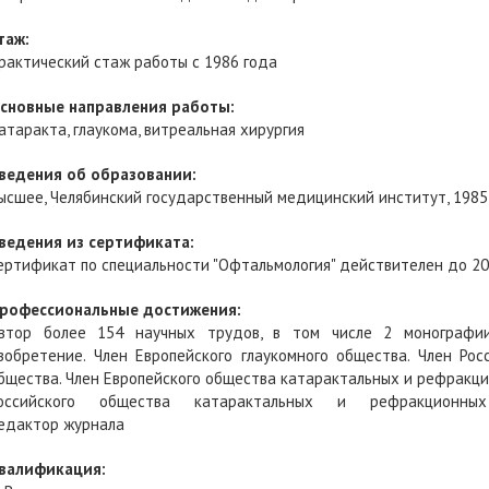
таж:
рактический стаж работы с 1986 года
сновные направления работы:
атаракта, глаукома, витреальная хирургия
ведения об образовании:
ысшее, Челябинский государственный медицинский институт, 1985 
ведения из сертификата:
ертификат по специальности "Офтальмология" действителен до 20
рофессиональные достижения:
втор более 154 научных трудов, в том числе 2 монографи
зобретение. Член Европейского глаукомного общества. Член Рос
бщества. Член Европейского общества катарактальных и рефракци
оссийского общества катарактальных и рефракционны
едактор журнала
валификация: