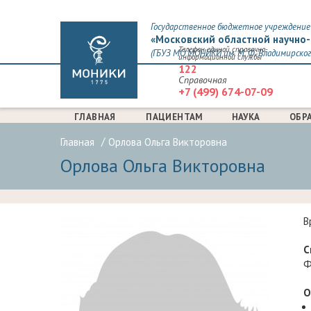
Государственное бюджетное учреждение 
«Московский областной научно-
Телефон единой справочно-
(ГБУЗ МО МОНИКИ им. М. Ф. Владимирског
информационной службы
122
Справочная
+7 (499) 674-07-09
ГЛАВНАЯ
ПАЦИЕНТАМ
НАУКА
ОБР
Главная
Орлова Ольга Викторовна
Орлова Ольга Викторовна
В
С
Ф
О