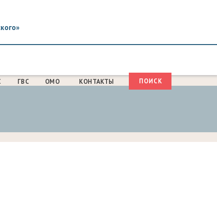
ского»
Поиск
С
ГВС
ОМО
КОНТАКТЫ
ФОРМА
ПОИСКА