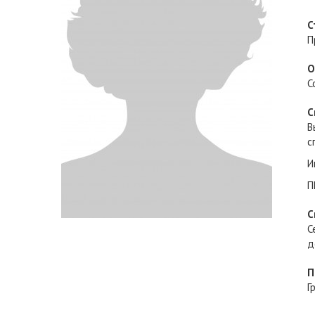
С
П
О
С
С
В
с
И
П
С
С
д
П
Г