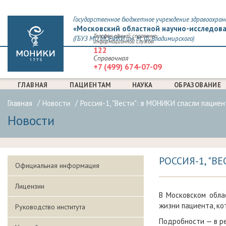
Государственное бюджетное учреждение здравоохран
«Московский областной научно-исследова
Телефон единой справочно-
(ГБУЗ МО МОНИКИ им. М. Ф. Владимирского)
информационной службы
122
Справочная
+7 (499) 674-07-09
ГЛАВНАЯ
ПАЦИЕНТАМ
НАУКА
ОБРАЗОВАНИЕ
Главная
Новости
Россия-1, "Вести": в МОНИКИ спасли пацие
Новости
РОССИЯ-1, "
Официальная информация
Лицензии
В Московском обла
жизни пациента, ко
Руководство института
Подробности — в ре