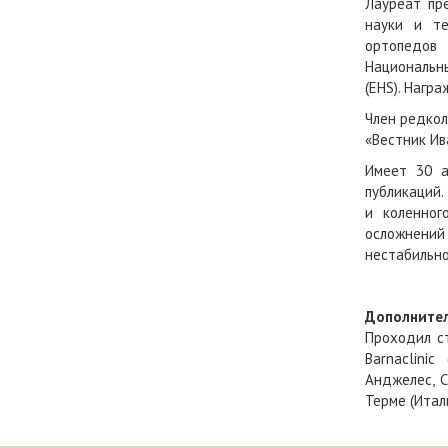
Лауреат пр
науки и те
ортопедов
Национальн
(EHS). Нагр
Член редкол
«Вестник И
Имеет 30 а
публикаций
и коленног
осложнени
нестабильн
Дополните
Проходил ст
Barnaclini
Анджелес, С
Терме (Итал