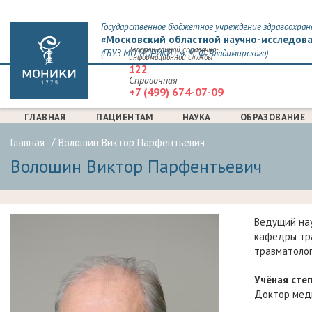
Государственное бюджетное учреждение здравоохран
«Московский областной научно-исследова
Телефон единой справочно-
(ГБУЗ МО МОНИКИ им. М. Ф. Владимирского)
информационной службы
122
Справочная
+7 (499) 674-07-09
ГЛАВНАЯ
ПАЦИЕНТАМ
НАУКА
ОБРАЗОВАНИЕ
Главная
Волошин Виктор Парфентьевич
Волошин Виктор Парфентьевич
Ведущий нау
кафедры тра
травматоло
Учёная степ
Доктор меди