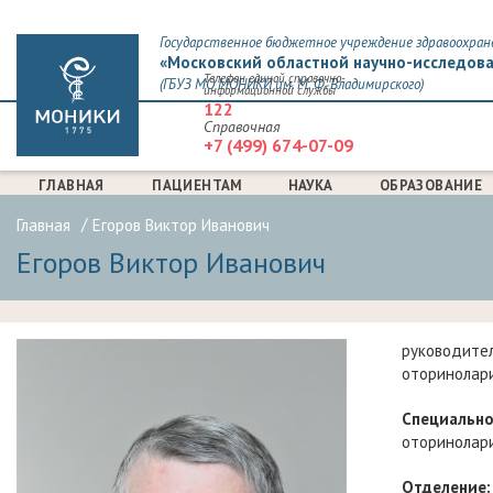
Государственное бюджетное учреждение здравоохран
«Московский областной научно-исследова
Телефон единой справочно-
(ГБУЗ МО МОНИКИ им. М. Ф. Владимирского)
информационной службы
122
Справочная
+7 (499) 674-07-09
ГЛАВНАЯ
ПАЦИЕНТАМ
НАУКА
ОБРАЗОВАНИЕ
Главная
Егоров Виктор Иванович
Егоров Виктор Иванович
руководите
оторинолари
Специально
оторинолари
Отделение: