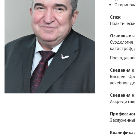
Оторинола
Стаж:
Практически
Основные н
Сурдология
катастроф, 
Преподаваем
Сведения о
Высшее, Ор
лечебное де
Сведения и
Аккредитаци
Профессио
Заслуженны
Квалифика