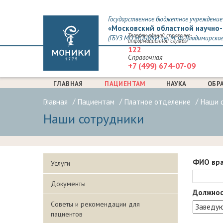
Государственное бюджетное учреждение 
«Московский областной научно-
Телефон единой справочно-
(ГБУЗ МО МОНИКИ им. М. Ф. Владимирског
информационной службы
122
Справочная
+7 (499) 674-07-09
ГЛАВНАЯ
ПАЦИЕНТАМ
НАУКА
ОБР
Главная
Пациентам
Платное отделение
Наши 
Наши сотрудники
ФИО вр
Услуги
Документы
Должнос
Советы и рекомендации для
пациентов