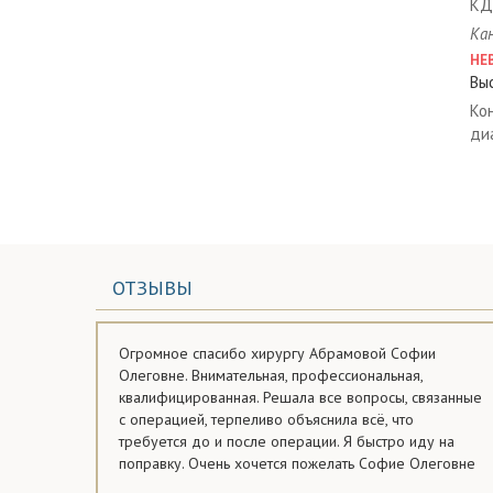
КД
Ка
НЕ
Вы
Ко
ди
ОТЗЫВЫ
Огромное спасибо хирургу Абрамовой Софии
Олеговне. Внимательная, профессиональная,
квалифицированная. Решала все вопросы, связанные
с операцией, терпеливо объяснила всё, что
требуется до и после операции. Я быстро иду на
поправку. Очень хочется пожелать Софие Олеговне
профессионального роста и личного счастья.