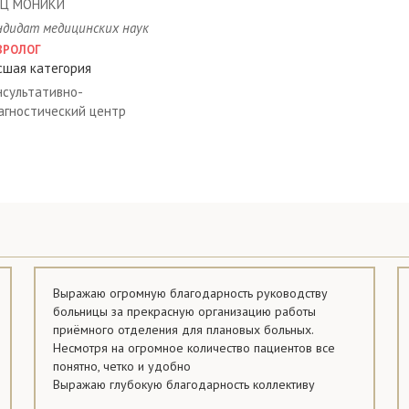
Ц МОНИКИ
ндидат медицинских наук
ВРОЛОГ
сшая категория
нсультативно-
агностический центр
Выражаю огромную благодарность руководству
больницы за прекрасную организацию работы
приёмного отделения для плановых больных.
Несмотря на огромное количество пациентов все
понятно, четко и удобно
Выражаю глубокую благодарность коллективу
урологического отделения, которым руководит