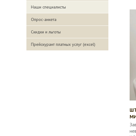
Наши специалисты
Опрос-анкета
Скидки и льготы
Прейскурант платных услуг (excel)
ШТ
М
За
не